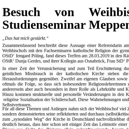
Besuch von Weihbi
Studienseminar Meppe
„Das hat mich gestärkt.“
Zusammenfassend beschreibt diese Aussage einer Referendarin am
Weihbischofs mit den Fachseminaren katholische Religion der gym
OStD‘ Irmgard Pöling, fand dieses Treffen am 28.03.2019 in den Rä
OStR‘ Dunja Gerdes, und ihrer Kollegin aus Osnabrück, Frau StD‘ Pe
In einer Zeit der Verunsicherung und zum Teil Erschütterung d
geistlichen Missbrauch in der katholischen Kirche stehen di
Herausforderungen gegenüber. Zweifel am eigenen Glauben sowie a
oftmals die Folge, so dass sich insbesondere Religionslehrerinnen u
andererseits aber auch besonders in ihrer Rolle als Lehrkräfte und
Hinzu kommen strukturelle und personelle Veränderungen in den 
religiöse Sozialisation der Schülerschaft. Diese Wahrnehmungen und
Selbstvertrauen.
Für all diese Themen und Anliegen nahm sich der Weihbischof viel Z
sondern demonstrierten seine reflektierten und durchaus (selbst)krit
zum „synodalen Weg“ der Kirche in Deutschland nachvollziehbar dar
deutlich heraus, dass hier schon seit einiger Zeit das Leitmotiv einer