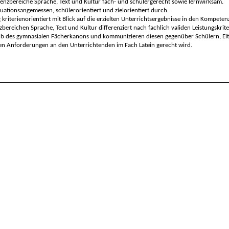
enzbereiche Sprache, Text und Kultur
fach- und schülergerecht sowie lernwirksam.
uationsangemessen, schülerorientiert und zielorientiert durch.
kriterienorientiert mit Blick auf die erzielten Unterrichtsergebnisse in den Kompeten
zbereichen Sprache, Text und Kultur differenziert
nach fachlich validen Leistungskrite
alb des gymnasialen Fächerkanons und kommunizieren diesen gegenüber Schülern, Elt
ltigen Anforderungen an den Unterrichtenden im Fach Latein gerecht wird.