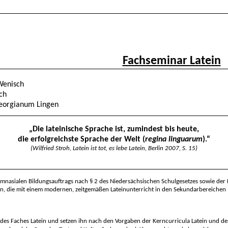
Fachseminar Latein
Wenisch
sch
orgianum Lingen
„Die lateinische Sprache ist, zumindest bis heute,
die erfolgreichste Sprache der Welt (
regina linguarum
).“
(Wilfried Stroh, Latein ist tot, es lebe Latein, Berlin 2007, S. 15)
gymnasialen Bildungsauftrags nach § 2 des Niedersächsischen Schulgesetzes sowie d
, die mit einem modernen, zeitgemäßen Lateinunterricht in den Sekundarbereichen 
 des Faches Latein und setzen ihn nach
den Vorgaben der Kerncurricula Latein und des