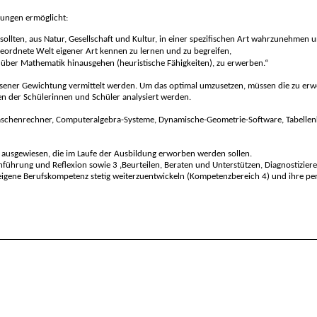
rungen
ermöglicht:
sollten, aus Natur, Gesellschaft und Kultur, in einer spezifischen Art wahrzunehmen 
geordnete Welt
eigener Art kennen zu lernen und zu begreifen,
e über Mathematik hinausgehen (
heuristische Fähigkeiten
), zu erwerben.“
sener Gewichtung vermittelt werden. Um das optimal umzusetzen, müssen die zu erw
en der Schülerinnen und Schüler analysiert werden.
aschenrechner, Computeralgebra-Systeme, Dynamische-Geometrie-Software, Tabellenkalk
 ausgewiesen, die im Laufe der Ausbildung erworben werden sollen.
chführung und Reflexion sowie 3 ‚Beurteilen, Beraten und Unterstützen, Diagnostizi
e eigene Berufskompetenz stetig weiterzuentwickeln (Kompetenzbereich 4) und ihre p